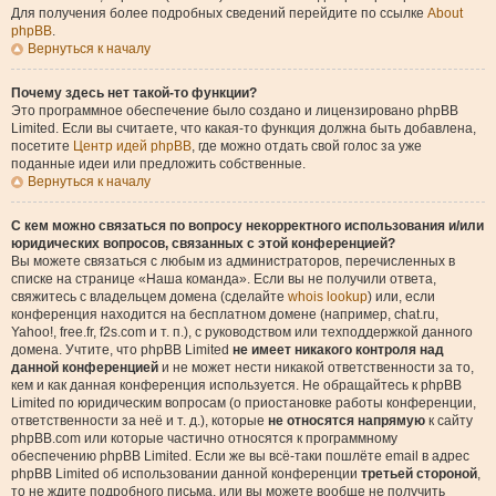
Для получения более подробных сведений перейдите по ссылке
About
phpBB
.
Вернуться к началу
Почему здесь нет такой-то функции?
Это программное обеспечение было создано и лицензировано phpBB
Limited. Если вы считаете, что какая-то функция должна быть добавлена,
посетите
Центр идей phpBB
, где можно отдать свой голос за уже
поданные идеи или предложить собственные.
Вернуться к началу
С кем можно связаться по вопросу некорректного использования и/или
юридических вопросов, связанных с этой конференцией?
Вы можете связаться с любым из администраторов, перечисленных в
списке на странице «Наша команда». Если вы не получили ответа,
свяжитесь с владельцем домена (сделайте
whois lookup
) или, если
конференция находится на бесплатном домене (например, chat.ru,
Yahoo!, free.fr, f2s.com и т. п.), с руководством или техподдержкой данного
домена. Учтите, что phpBB Limited
не имеет никакого контроля над
данной конференцией
и не может нести никакой ответственности за то,
кем и как данная конференция используется. Не обращайтесь к phpBB
Limited по юридическим вопросам (о приостановке работы конференции,
ответственности за неё и т. д.), которые
не относятся напрямую
к сайту
phpBB.com или которые частично относятся к программному
обеспечению phpBB Limited. Если же вы всё-таки пошлёте email в адрес
phpBB Limited об использовании данной конференции
третьей стороной
,
то не ждите подробного письма, или вы можете вообще не получить