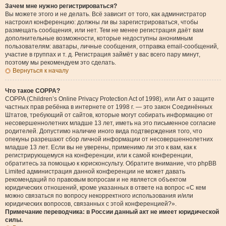
Зачем мне нужно регистрироваться?
Вы можете этого и не делать. Всё зависит от того, как администратор
настроил конференцию: должны ли вы зарегистрироваться, чтобы
размещать сообщения, или нет. Тем не менее регистрация даёт вам
дополнительные возможности, которые недоступны анонимным
пользователям: аватары, личные сообщения, отправка email-сообщений,
участие в группах и т. д. Регистрация займёт у вас всего пару минут,
поэтому мы рекомендуем это сделать.
Вернуться к началу
Что такое COPPA?
COPPA (Children’s Online Privacy Protection Act of 1998), или Акт о защите
частных прав ребёнка в интернете от 1998 г. — это закон Соединённых
Штатов, требующий от сайтов, которые могут собирать информацию от
несовершеннолетних младше 13 лет, иметь на это письменное согласие
родителей. Допустимо наличие иного вида подтверждения того, что
опекуны разрешают сбор личной информации от несовершеннолетних
младше 13 лет. Если вы не уверены, применимо ли это к вам, как к
регистрирующемуся на конференции, или к самой конференции,
обратитесь за помощью к юрисконсульту. Обратите внимание, что phpBB
Limited администрация данной конференции не может давать
рекомендаций по правовым вопросам и не является объектом
юридических отношений, кроме указанных в ответе на вопрос «С кем
можно связаться по вопросу некорректного использования и/или
юридических вопросов, связанных с этой конференцией?».
Примечание переводчика: в России данный акт не имеет юридической
силы.