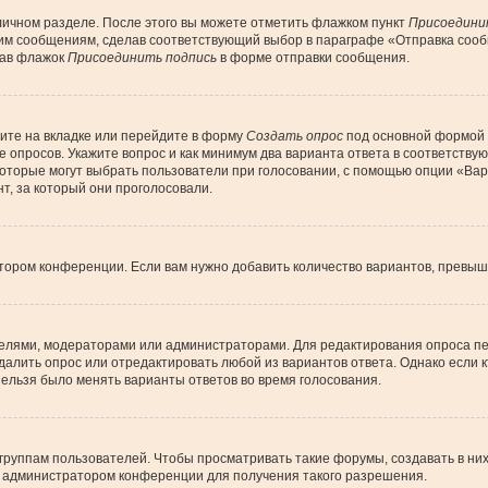
личном разделе. После этого вы можете отметить флажком пункт
Присоедини
им сообщениям, сделав соответствующий выбор в параграфе «Отправка сообщ
рав флажок
Присоединить подпись
в форме отправки сообщения.
ите на вкладке или перейдите в форму
Создать опрос
под основной формой д
ие опросов. Укажите вопрос и как минимум два варианта ответа в соответств
 которые могут выбрать пользователи при голосовании, с помощью опции «Вар
т, за который они проголосовали.
тором конференции. Если вам нужно добавить количество вариантов, превы
дателями, модераторами или администраторами. Для редактирования опроса пе
 удалить опрос или отредактировать любой из вариантов ответа. Однако если
 нельзя было менять варианты ответов во время голосования.
уппам пользователей. Чтобы просматривать такие форумы, создавать в них 
 администратором конференции для получения такого разрешения.