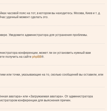
ах часовой пояс на тот, в котором вы находитесь: Москва, Киев и т. д.
ейчас удачный момент сделать это.
ервере. Уведомите администратора для устранения проблемы.
министратора конференции, может ли он установить нужный вам
ете получить на сайте
phpBB
®.
тики или точки, указывающие на то, сколько сообщений вы оставили, или
лённая аватара» или «Загружаемая аватара». От администратора
министратором конференции для выяснения причин.