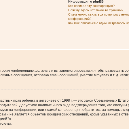
Информация о phpBB
Кто написал эту конференцию?
Почему здесь нет такой-то функции?
С кем можно связаться по вопросу неко
конференцией?
Как мне связаться с администратором 
настроил конференцию: должны ли вы зарегистрироваться, чтобы размещать с
чные сообщения, отправка email-сообщений, участие в группах и т. д. Регис
щите частных прав ребёнка в интернете от 1998 г. — это закон Соединённых Шт
 родителей. Допустимо наличие иного вида подтверждения того, что опеку
ющемуся на конференции, или к самой конференции, обратитесь за помощью к 
м и не является объектом юридических отношений, кроме указанных в ответ
цией?».
й силы.