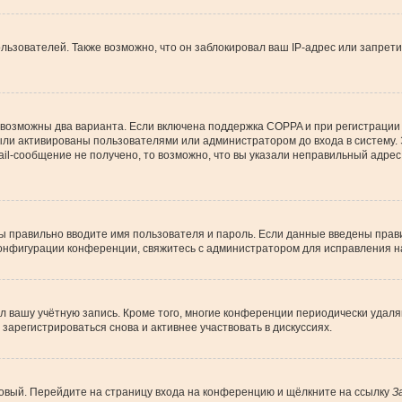
зователей. Также возможно, что он заблокировал ваш IP-адрес или запрети
 возможны два варианта. Если включена поддержка COPPA и при регистрации 
ыли активированы пользователями или администратором до входа в систему.
l-сообщение не получено, то возможно, что вы указали неправильный адрес 
вы правильно вводите имя пользователя и пароль. Если данные введены прави
конфигурации конференции, свяжитесь с администратором для исправления н
ил вашу учётную запись. Кроме того, многие конференции периодически уда
арегистрироваться снова и активнее участвовать в дискуссиях.
 новый. Перейдите на страницу входа на конференцию и щёлкните на ссылку
З