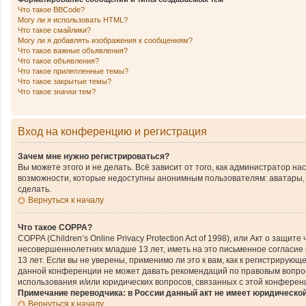
Что такое BBCode?
Могу ли я использовать HTML?
Что такое смайлики?
Могу ли я добавлять изображения к сообщениям?
Что такое важные объявления?
Что такое объявления?
Что такое прилепленные темы?
Что такое закрытые темы?
Что такое значки тем?
Вход на конференцию и регистрация
Зачем мне нужно регистрироваться?
Вы можете этого и не делать. Всё зависит от того, как администратор 
возможности, которые недоступны анонимным пользователям: аватары, ли
сделать.
Вернуться к началу
Что такое COPPA?
COPPA (Children’s Online Privacy Protection Act of 1998), или Акт о за
несовершеннолетних младше 13 лет, иметь на это письменное согласие
13 лет. Если вы не уверены, применимо ли это к вам, как к регистриру
данной конференции не может давать рекомендаций по правовым вопроса
использования и/или юридических вопросов, связанных с этой конферен
Примечание переводчика: в России данный акт не имеет юридическо
Вернуться к началу