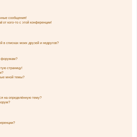
чные сообщения!
l от кого-то с этой конференции!
й в списках моих друзей и недругов?
и форумам?
стую страницу!
и?
нные мной темы?
ься на определённую тему?
форум?
ференции?