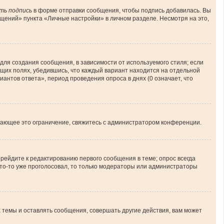
ть подпись
в форме отправки сообщения, чтобы подпись добавилась. Вы
ений» пункта «Личные настройки» в личном разделе. Несмотря на это,
ля создания сообщения, в зависимости от используемого стиля; если
ующих полях, убедившись, что каждый вариант находится на отдельной
иантов ответа», период проведения опроса в днях (0 означает, что
шающее это ограничение, свяжитесь с администратором конференции.
рейдите к редактированию первого сообщения в теме; опрос всегда
 кто-то уже проголосовал, то только модераторы или администраторы
темы и оставлять сообщения, совершать другие действия, вам может