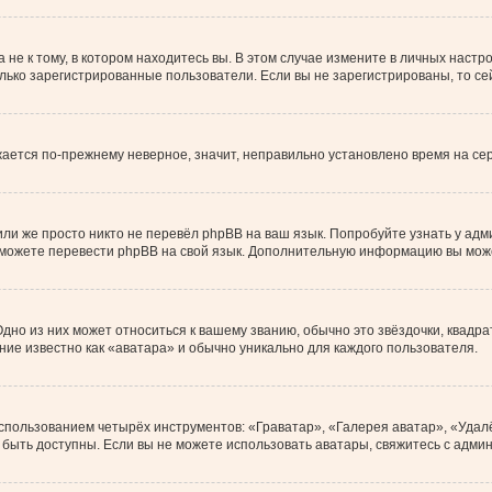
е к тому, в котором находитесь вы. В этом случае измените в личных настройк
только зарегистрированные пользователи. Если вы не зарегистрированы, то с
ажается по-прежнему неверное, значит, неправильно установлено время на с
ли же просто никто не перевёл phpBB на ваш язык. Попробуйте узнать у ад
ами можете перевести phpBB на свой язык. Дополнительную информацию вы мож
дно из них может относиться к вашему званию, обычно это звёздочки, квадра
ние известно как «аватара» и обычно уникально для каждого пользователя.
использованием четырёх инструментов: «Граватар», «Галерея аватар», «Уда
ут быть доступны. Если вы не можете использовать аватары, свяжитесь с ад