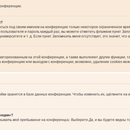
конференции.
я?
аться под своим именем на конференции только некоторое ограниченное время
я пользователя и пароль каждый раз, вы можете отметить флажком пункт
Запо
ниверситете и т. д. Если пункт
Запомнить меня
отсутствует, это значит, что
 авторизованным на этой конференции, а также выполняют другие функции, т
а конференцию или выходом с конференции, возможно, удаление cookies мож
йки хранятся в базе данных конференции. Чтобы изменить их, щёлкните на 
енции»?
рывать моё пребывание на конференции
. Выберите
Да
, и вы будете видны 