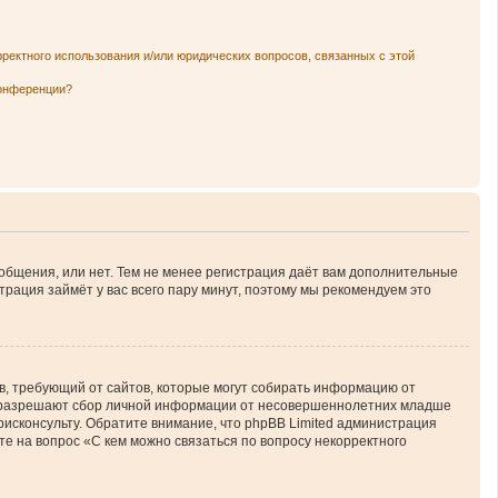
рректного использования и/или юридических вопросов, связанных с этой
конференции?
ообщения, или нет. Тем не менее регистрация даёт вам дополнительные
трация займёт у вас всего пару минут, поэтому мы рекомендуем это
атов, требующий от сайтов, которые могут собирать информацию от
ны разрешают сбор личной информации от несовершеннолетних младше
юрисконсульту. Обратите внимание, что phpBB Limited администрация
е на вопрос «С кем можно связаться по вопросу некорректного