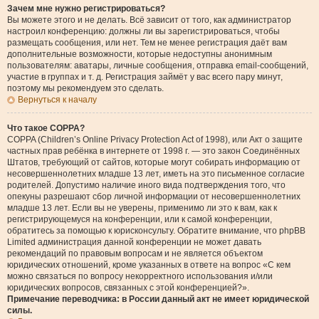
Зачем мне нужно регистрироваться?
Вы можете этого и не делать. Всё зависит от того, как администратор
настроил конференцию: должны ли вы зарегистрироваться, чтобы
размещать сообщения, или нет. Тем не менее регистрация даёт вам
дополнительные возможности, которые недоступны анонимным
пользователям: аватары, личные сообщения, отправка email-сообщений,
участие в группах и т. д. Регистрация займёт у вас всего пару минут,
поэтому мы рекомендуем это сделать.
Вернуться к началу
Что такое COPPA?
COPPA (Children’s Online Privacy Protection Act of 1998), или Акт о защите
частных прав ребёнка в интернете от 1998 г. — это закон Соединённых
Штатов, требующий от сайтов, которые могут собирать информацию от
несовершеннолетних младше 13 лет, иметь на это письменное согласие
родителей. Допустимо наличие иного вида подтверждения того, что
опекуны разрешают сбор личной информации от несовершеннолетних
младше 13 лет. Если вы не уверены, применимо ли это к вам, как к
регистрирующемуся на конференции, или к самой конференции,
обратитесь за помощью к юрисконсульту. Обратите внимание, что phpBB
Limited администрация данной конференции не может давать
рекомендаций по правовым вопросам и не является объектом
юридических отношений, кроме указанных в ответе на вопрос «С кем
можно связаться по вопросу некорректного использования и/или
юридических вопросов, связанных с этой конференцией?».
Примечание переводчика: в России данный акт не имеет юридической
силы.