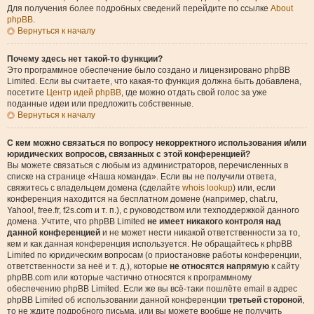
Для получения более подробных сведений перейдите по ссылке
About
phpBB
.
Вернуться к началу
Почему здесь нет такой-то функции?
Это программное обеспечение было создано и лицензировано phpBB
Limited. Если вы считаете, что какая-то функция должна быть добавлена,
посетите
Центр идей phpBB
, где можно отдать свой голос за уже
поданные идеи или предложить собственные.
Вернуться к началу
С кем можно связаться по вопросу некорректного использования и/или
юридических вопросов, связанных с этой конференцией?
Вы можете связаться с любым из администраторов, перечисленных в
списке на странице «Наша команда». Если вы не получили ответа,
свяжитесь с владельцем домена (сделайте
whois lookup
) или, если
конференция находится на бесплатном домене (например, chat.ru,
Yahoo!, free.fr, f2s.com и т. п.), с руководством или техподдержкой данного
домена. Учтите, что phpBB Limited
не имеет никакого контроля над
данной конференцией
и не может нести никакой ответственности за то,
кем и как данная конференция используется. Не обращайтесь к phpBB
Limited по юридическим вопросам (о приостановке работы конференции,
ответственности за неё и т. д.), которые
не относятся напрямую
к сайту
phpBB.com или которые частично относятся к программному
обеспечению phpBB Limited. Если же вы всё-таки пошлёте email в адрес
phpBB Limited об использовании данной конференции
третьей стороной
,
то не ждите подробного письма, или вы можете вообще не получить